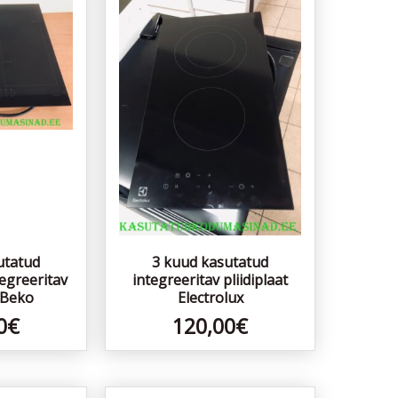
utatud
3 kuud kasutatud
egreeritav
integreeritav pliidiplaat
t Beko
Electrolux
0
€
120,00
€