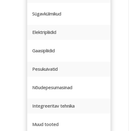
Sügavkülmikud
Elektripliidid
Gaasipliidid
Pesukuivatid
Nõudepesumasinad
Integreeritav tehnika
Muud tooted