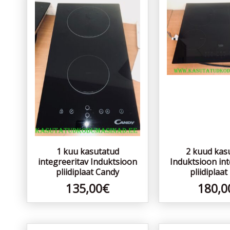
1 kuu kasutatud
2 kuud kas
integreeritav Induktsioon
Induktsioon int
pliidiplaat Candy
pliidiplaa
135,00
€
180,0