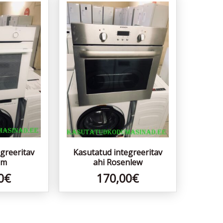
greeritav
Kasutatud integreeritav
am
ahi Rosenlew
0
€
170,00
€