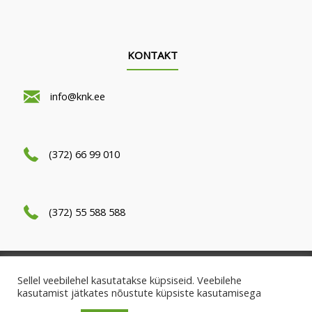
KONTAKT
info@knk.ee
(372) 66 99 010
(372) 55 588 588
Kasutatud Kodumasinad 2024
Sellel veebilehel kasutatakse küpsiseid. Veebilehe
kasutamist jätkates nõustute küpsiste kasutamisega